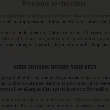
Welcome to the table!
vinkällare är belägna i det historiska Munkklostret
r och en imponerande vinlista med utvalda viner från h
ion från landskapet runt Vättern och den stilla rytmen
 rötter, vilt, vinterfångad fisk och sparsmakade syrn
het med vår egen klostertradition av omtanke, långsam
GOOD TO KNOW BEFORE YOUR VISIT
igen gör ett enhetligt menyval genom att välja en av 
ida. Lyckas ni inte med detta innan, kommer ni bli ser
 hänsyn till ev. allergier eller specialkost som föranmält
 paket för att njuta av kvällens två- eller trerätters
denna sida för att se vad som kommer att serveras under 