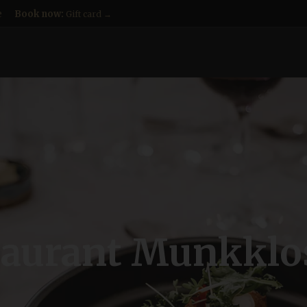
e
Book now:
Gift card →
taurant Munkklos