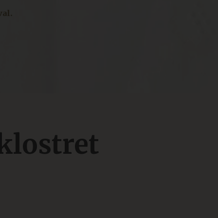
val.
lostret