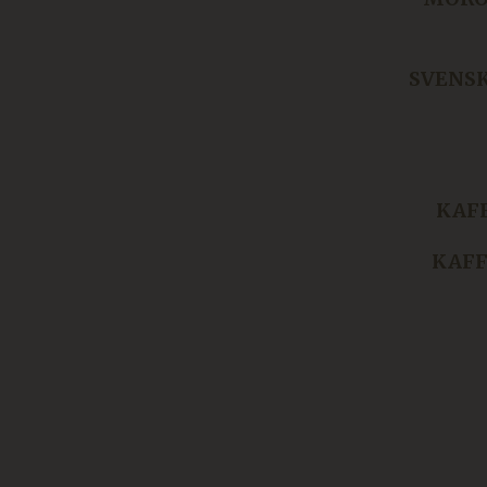
ARRAffinity
Mi
re
SVENS
Google Privacy Poli
CraftSessionId
Pi
.d
ca-bookvisit-ibe
on
KAF
__cf_bm
Cl
.l
KAFF
CRAFT_CSRF_TOKEN
Cl
.e
CraftSessionId
Pi
.n
CRAFT_CSRF_TOKEN
Cl
.d
li_gc
Li
.l