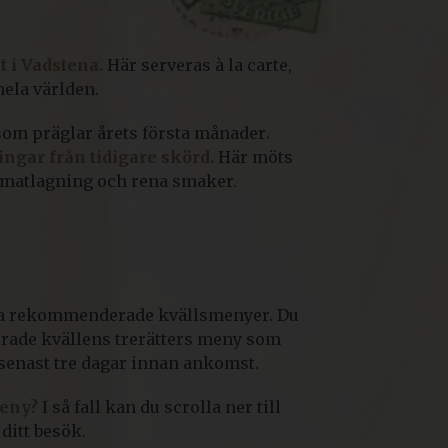
 i Vadstena.
Här serveras à la carte,
ela världen.
 som präglar årets första månader
.
ingar från tidigare skörd.
Här möts
 matlagning och rena smaker.
våra rekommenderade kvällsmenyer. Du
verade kvällens trerätters meny som
s senast tre dagar innan ankomst.
meny?
I så fall kan du scrolla ner till
ditt besök.