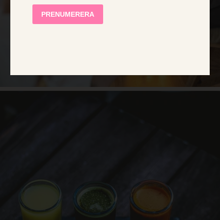
SHOW DETAILS
STRICTLY NECESSARY
PERFORMANCE
TARGETING
FUNCTIONALITY
UNCLASSIFIED
Strictly necessary
Performance
Targeting
Functionality
Unclassified
Strictly necessary cookies allow core website