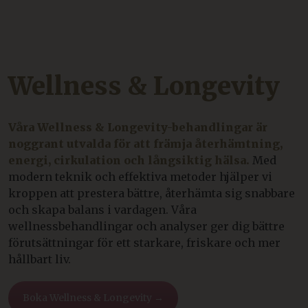
v
Wellness & Longevity
Våra Wellness & Longevity-behandlingar är
noggrant utvalda för att främja återhämtning,
ARRAffinity
Session
Microsoft Corporation
resources.citybreak.com
energi, cirkulation och långsiktig hälsa.
Med
modern teknik och effektiva metoder hjälper vi
kroppen att prestera bättre, återhämta sig snabbare
p
och skapa balans i vardagen. Våra
wellnessbehandlingar och analyser ger dig bättre
förutsättningar för ett starkare, friskare och mer
hållbart liv.
Boka Wellness & Longevity →