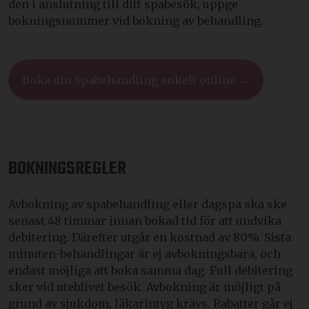
den i anslutning till ditt spabesök, uppge
bokningsnummer vid bokning av behandling.
Boka din Spabehandling enkelt online →
BOKNINGSREGLER
Avbokning av spabehandling eller dagspa ska ske
senast 48 timmar innan bokad tid för att undvika
debitering. Därefter utgår en kostnad av 80%. Sista
minuten-behandlingar är ej avbokningsbara, och
endast möjliga att boka samma dag. Full debitering
sker vid uteblivet besök. Avbokning är möjligt på
grund av sjukdom, läkarintyg krävs. Rabatter går ej