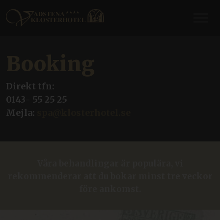
Booking
Direkt tfn:
0143- 55 25 25
Mejla:
spa@klosterhotel.se
Våra behandlingar är populära, vi
rekommenderar att du bokar minst tre veckor
före ankomst.