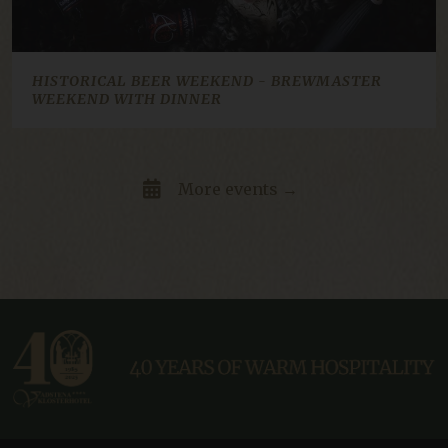
HISTORICAL BEER WEEKEND - BREWMASTER
i
WEEKEND WITH DINNER
CraftSessionId
Session
Pixel & Tonic Inc.
.en.klosterhotel.se
More events →
i
bv_jwt
boka.klosterhotel.se
Session
t