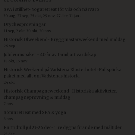
SPA i stillhet- Yogaretreat för vila och närvaro
30 aug, 27 sep, 25 okt, 29 nov, 27 dec, 31 jan ...
Dryckesprovningar
11 sep, 2 okt, 30 okt, 20 nov
Historisk Ölweekend- Bryggmästarweekend med middag
26 sep
Jubileumspaket - 40 år av familjärt värdskap
18 okt, 15 nov
Historisk Weekend på Vadstena Klosterhotel -Fullspäckat
paket med allt om Vadstenas historia
24 okt
Historisk Champagneweekend- Historiska aktiviteter,
champagneprovning & middag
7 nov
Sömnretreat med SPA & yoga
8 nov
En fridfull jul 23-26 dec- Tre dygns firande med måltider
23 dec