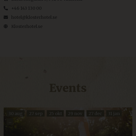
+46 143 130 00
hotel@klosterhotel.se
Klosterhotel.se
Events
30 aug
27 sep
25 okt
29 nov
27 dec
31 jan
...