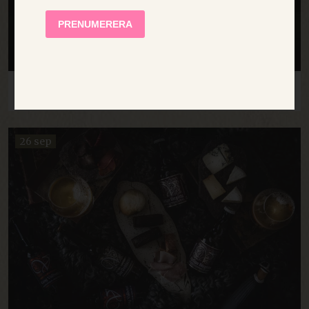
SHOW DETAILS
STRICTLY NECESSARY
BEVERAGE TASTINGS
PERFORMANCE
TARGETING
26 sep
FUNCTIONALITY
UNCLASSIFIED
Strictly necessary
Performance
Targeting
Functionality
Unclassified
Strictly necessary cookies allow core website