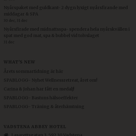
Nyårspaket med guldkant- 2 dygn lyxigt nyårsfirande med
middagar & SPA
30 dec, 31 dec
Nyårsfirade med midnattsspa- spendera hela nyårskvällen i
spat med god mat, spa & bubbel vid tolvslaget
31 dec
WHAT'S NEW
Årets sommartidning är här
SPABLOGG- Nyhet Wellnessretreat, året om!
Carina & Johan har fått en medalj!
SPABLOGG- Bastuns hälsoeffekter
SPABLOGG- Träning & återhämtning
VADSTENA ABBEY HOTEL
Lasarettsgatan 3, 592 30 Vadstena