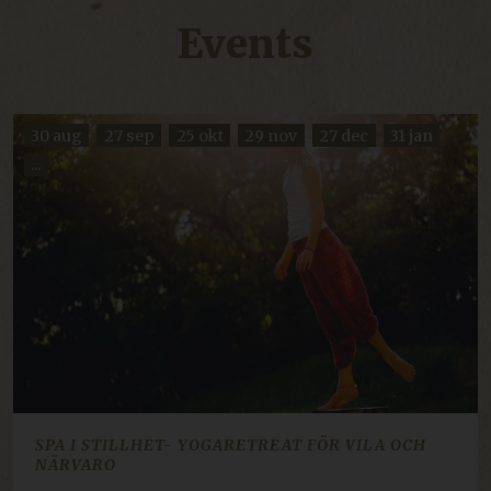
Events
30 aug
27 sep
25 okt
29 nov
27 dec
31 jan
...
SPA I STILLHET- YOGARETREAT FÖR VILA OCH
NÄRVARO