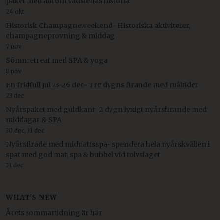
paket med allt om Vadstenas historia
24 okt
Historisk Champagneweekend- Historiska aktiviteter,
champagneprovning & middag
7 nov
Sömnretreat med SPA & yoga
8 nov
En fridfull jul 23-26 dec- Tre dygns firande med måltider
23 dec
Nyårspaket med guldkant- 2 dygn lyxigt nyårsfirande med
middagar & SPA
30 dec, 31 dec
Nyårsfirade med midnattsspa- spendera hela nyårskvällen i
spat med god mat, spa & bubbel vid tolvslaget
31 dec
WHAT'S NEW
Årets sommartidning är här