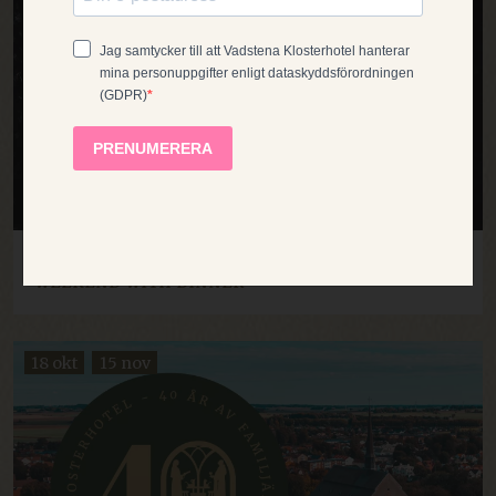
NORWEGIAN
ACCEPT ALL
FRENCH
DECLINE ALL
SHOW DETAILS
STRICTLY NECESSARY
HISTORICAL BEER WEEKEND - BREWMASTER
PERFORMANCE
WEEKEND WITH DINNER
TARGETING
18 okt
15 nov
FUNCTIONALITY
UNCLASSIFIED