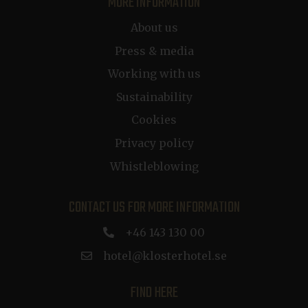
MORE INFORMATION
About us
CraftSessionId
Session
Pixel & Tonic Inc.
.da.klosterhotel.se
Press & media
Working with us
Sustainability
Cookies
i
Privacy policy
ca-bookvisit-ibe
online.bookvisit.com
Session
Whistleblowing
v
CONTACT US FOR MORE INFORMATION
+46 143 130 00
hotel@klosterhotel.se
FIND HERE
c