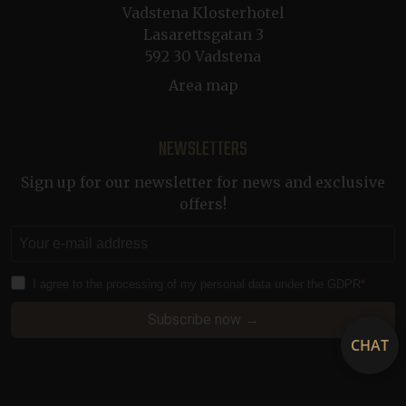
Vadstena Klosterhotel
__cf_bm
29
Cloudflare Inc.
minutes
Lasarettsgatan 3
.linkedin.com
57
a
592 30 Vadstena
seconds
Area map
NEWSLETTERS
g
Sign up for our newsletter for news and exclusive
offers!
CRAFT_CSRF_TOKEN
Session
Cloudflare Inc.
.en.klosterhotel.se
a
I agree to the processing of my personal data under the GDPR
p
Subscribe now →
CraftSessionId
Session
Pixel & Tonic Inc.
.nb.klosterhotel.se
CHAT