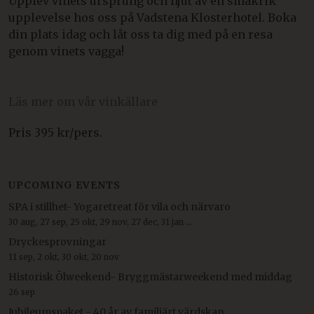
Upplev vinets ursprung och njut av en smakrik
upplevelse hos oss på Vadstena Klosterhotel. Boka
din plats idag och låt oss ta dig med på en resa
genom vinets vagga!
Läs mer om vår vinkällare
Pris 395 kr/pers.
UPCOMING EVENTS
SPA i stillhet- Yogaretreat för vila och närvaro
30 aug, 27 sep, 25 okt, 29 nov, 27 dec, 31 jan ...
Dryckesprovningar
11 sep, 2 okt, 30 okt, 20 nov
Historisk Ölweekend- Bryggmästarweekend med middag
26 sep
Jubileumspaket - 40 år av familjärt värdskap