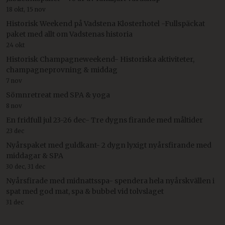
18 okt, 15 nov
Historisk Weekend på Vadstena Klosterhotel -Fullspäckat
paket med allt om Vadstenas historia
24 okt
Historisk Champagneweekend- Historiska aktiviteter,
champagneprovning & middag
7 nov
Sömnretreat med SPA & yoga
8 nov
En fridfull jul 23-26 dec- Tre dygns firande med måltider
23 dec
Nyårspaket med guldkant- 2 dygn lyxigt nyårsfirande med
middagar & SPA
30 dec, 31 dec
Nyårsfirade med midnattsspa- spendera hela nyårskvällen i
spat med god mat, spa & bubbel vid tolvslaget
31 dec