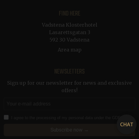
FIND HERE
CRAFT_CSRF_TOKEN
Session
Cloudflare Inc.
Vadstena Klosterhotel
.en.klosterhotel.se
Lasarettsgatan 3
a
p
592 30 Vadstena
Area map
CraftSessionId
Session
Pixel & Tonic Inc.
.nb.klosterhotel.se
NEWSLETTERS
Sign up for our newsletter for news and exclusive
offers!
i
CRAFT_CSRF_TOKEN
Session
Cloudflare Inc.
.da.klosterhotel.se
I agree to the processing of my personal data under the GDPR
a
CHAT
p
Subscribe now →