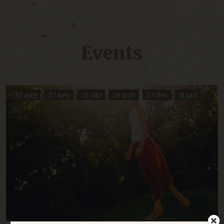
Events
30 aug
27 sep
25 okt
29 nov
27 dec
31 jan
...